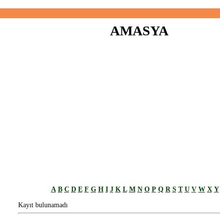
AMASYA
A
B
C
D
E
F
G
H
I
J
K
L
M
N
O
P
Q
R
S
T
U
V
W
X
Y
Kayıt bulunamadı