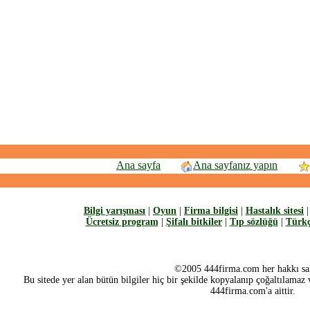
Ana sayfa
Ana sayfanız yapın
Bilgi yarışması
|
Oyun
|
Firma bilgisi
|
Hastalık sitesi
Ücretsiz program
|
Şifalı bitkiler
|
Tıp sözlüğü
|
Türkç
©2005 444firma.com her hakkı sak
Bu sitede yer alan bütün bilgiler hiç bir şekilde kopyalanıp çoğaltılamaz v
444firma.com'a aittir.