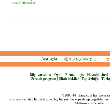
www.444firma.com
Ana sayfa
Ana sayfanız yapın
Bilgi yarışması
|
Oyun
|
Firma bilgisi
|
Hastalık sitesi
Ücretsiz program
|
Şifalı bitkiler
|
Tıp sözlüğü
|
Türkç
©2005 444firma.com her hakkı sak
Bu sitede yer alan bütün bilgiler hiç bir şekilde kopyalanıp çoğaltılamaz v
444firma.com'a aittir.