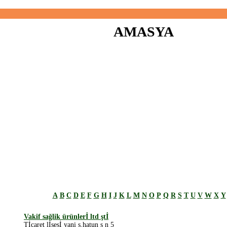
AMASYA
A
B
C
D
E
F
G
H
I
J
K
L
M
N
O
P
Q
R
S
T
U
V
W
X
Y
Vakif sağlik ürünlerİ ltd ştİ
Tİcaret lİsesİ yani s.hatun s n 5