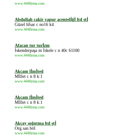
www.444firma.com
Abdullah çakir vapur acentelİğİ ltd ştİ
Güzel hİsar c no16 k4
www.444firma.com
Afacan tur turİzm
İskenderpaşa m İskele c n 40c 61100
www.444firma.com
Akçam lİmİted
Mİllet c n 8 k:1
www.444firma.com
Akçam lİmİted
Mİllet c n 8 k:1
www.444firma.com
Akçay soğutma ltd ştİ
Org.san.böl.
www.444firma.com