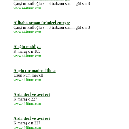
Çarşi m kadİoğlu s n 3 trabzon san.m gül s n 3
www.444firma.com
Alİbaba orman ürünlerİ entegre
Çarşi m kadİoğlu s n 3 trabzon san.m gül s n 3
www.444firma.com
Aloğlu mobİlya
K.maraş c n 185
www.444firma.com
Anglo tur madencİlİk aş
Uzun kum mevkİİ
www.444firma.com
Arda derİ ve avci evi
K.maraş c 227
www.444firma.com
Arda derİ ve avci evi
K.maraş c n 227
www.444firma.com