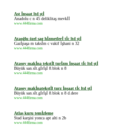
Ast İnşaat ltd ştİ
Anadolu c n 45 deliklitaş mevkİİ
www.444firma.com
Ataoğlu özel sag hİzmetlerİ tİc ltd ştİ
Gazİpaşa m taksİm c vakif İşhani n 32
www.444firma.com
Atasoy makİna tekstİl turİzm İnşaat tİc ltd ştİ
Büyük san.sİt.gİrİşİ 8.blok n 8
www.444firma.com
Atasoy makİnatekstİl turz İnşaat tİc ltd ştİ
Büyük san.sİt.gİrİşİ 8.blok n 8 d.dere
www.444firma.com
Atlas kuru temİzleme
Stad karşisi yonca apt alti n 2b
www.444firma.com