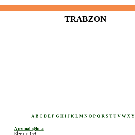
TRABZON
A
B
C
D
E
F
G
H
I
J
K
L
M
N
O
P
Q
R
S
T
U
V
W
X
Y
A uzunalioğlu aş
Rİze c n 159