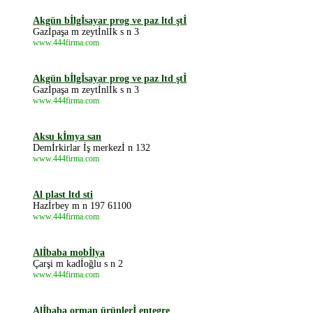
Akgün bİlgİsayar prog ve paz ltd ştİ
Gazİpaşa m zeytİnlİk s n 3
www.444firma.com
Akgün bİlgİsayar prog ve paz ltd ştİ
Gazİpaşa m zeytİnlİk s n 3
www.444firma.com
Aksu kİmya san
Demİrkirlar İş merkezİ n 132
www.444firma.com
Al plast ltd sti
Hazİrbey m n 197 61100
www.444firma.com
Alİbaba mobİlya
Çarşi m kadİoğlu s n 2
www.444firma.com
Alİbaba orman ürünlerİ entegre