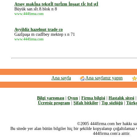
Atsoy makİna tekstİl turİzm İnşaat tİc ltd ştİ
Büyük san.sİt.8.blok n 8
www.444firma.com
Ayyildiz hazelnut trade co
Gazİpaşa m cudİbey mektep s n 71
www.444firma.com
Ana sayfa
Ana sayfanız yapın
Bilgi yarışması
|
Oyun
|
Firma bilgisi
|
Hastalık sitesi
Ücretsiz program
|
Şifalı bitkiler
|
Tıp sözlüğü
|
Türkç
©2005 444firma.com her hakkı sak
Bu sitede yer alan bütün bilgiler hiç bir şekilde kopyalanıp çoğaltılamaz v
444firma.com'a aittir.