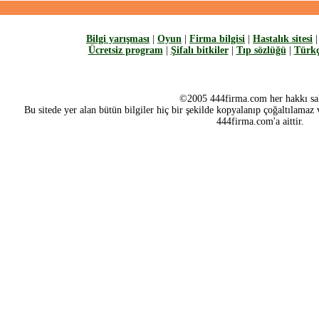
Bilgi yarışması
|
Oyun
|
Firma bilgisi
|
Hastalık sitesi
Ücretsiz program
|
Şifalı bitkiler
|
Tıp sözlüğü
|
Türkç
©2005 444firma.com her hakkı sak
Bu sitede yer alan bütün bilgiler hiç bir şekilde kopyalanıp çoğaltılamaz v
444firma.com'a aittir.