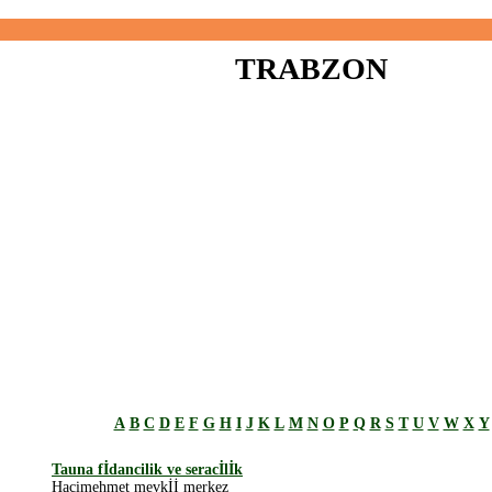
TRABZON
A
B
C
D
E
F
G
H
I
J
K
L
M
N
O
P
Q
R
S
T
U
V
W
X
Y
Tauna fİdancilik ve seracİlİk
Hacimehmet mevkİİ merkez