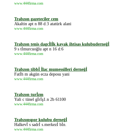
www.444firma.com
Trabzon gazeteciler cem
Akaltin apt n 88 d:3 atatürk alani
www.444firma.com
Trabzon tenis dagcİlİk kayak ihtisas kulubuderneğİ
9 s tİmurcuoğlu apt n 16 d:6
www.444firma.com
Trabzon tibbİ İlaç mumessilleri derneğİ
Fatİh m akgün ecza deposu yani
www.444firma.com
Trabzon turİzm
Yali c tünel gİrİş1.n 2b 61100
www.444firma.com
Trabzonspor kulubu derneğİ
Halkevİ s sadrİ s.merkezİ bİn.
www.444firma.com