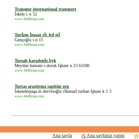
Transgur international transport
İskele c n 52
www.444firma.com
Turİzm İnşaat tİc ltd ştİ
Gençoğlu s n 15
www.444firma.com
Tursab karadenİz byk
Meydan hamam s doruk İşhani n 23 61100
www.444firma.com
Turtaş araştirma tanitim org
İskenderpaşa m dervİsoğlu cİkmazİ turhan İşhani k 1 3
www.444firma.com
Ana sayfa
Ana sayfanız yapın