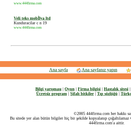
www.444firma.com
Veli teks mobİlya ltd
Kunduracilar c n 19
www.444firma.com
Ana sayfa
Ana sayfanız yapın
Bilgi yarışması
|
Oyun
|
Firma bilgisi
|
Hastalık sitesi
Ücretsiz program
|
Şifalı bitkiler
|
Tıp sözlüğü
|
Türkç
©2005 444firma.com her hakkı sak
Bu sitede yer alan bütün bilgiler hiç bir şekilde kopyalanıp çoğaltılamaz v
444firma.com'a aittir.