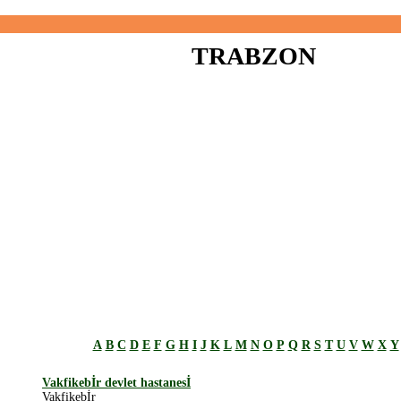
TRABZON
A
B
C
D
E
F
G
H
I
J
K
L
M
N
O
P
Q
R
S
T
U
V
W
X
Y
Vakfikebİr devlet hastanesİ
Vakfikebİr